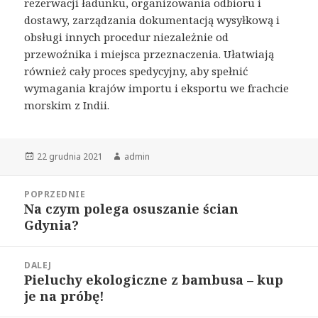
rezerwacji ładunku, organizowania odbioru i
dostawy, zarządzania dokumentacją wysyłkową i
obsługi innych procedur niezależnie od
przewoźnika i miejsca przeznaczenia. Ułatwiają
również cały proces spedycyjny, aby spełnić
wymagania krajów importu i eksportu we frachcie
morskim z Indii.
Opublikowano
Autor
22 grudnia 2021
admin
Nawigacja
POPRZEDNIE
wpisu
Na czym polega osuszanie ścian
Poprzedni
Gdynia?
wpis:
DALEJ
Pieluchy ekologiczne z bambusa – kup
Następny
je na próbę!
wpis: