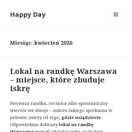
Happy Day
MENU
I
WIDGETY
Miesiąc:
kwiecień 2026
Lokal na randkę Warszawa
– miejsce, które zbuduje
iskrę
Pierwsza randka, rocznica albo spontaniczny
wieczór we dwoje – sukces takiego spotkania w
połowie zależy od tego,
gdzie usiądziecie
.
Odpowiednio dobrany
lokal na randkę
Warszawa
potrafi zdziałać cuda: rozluźnić