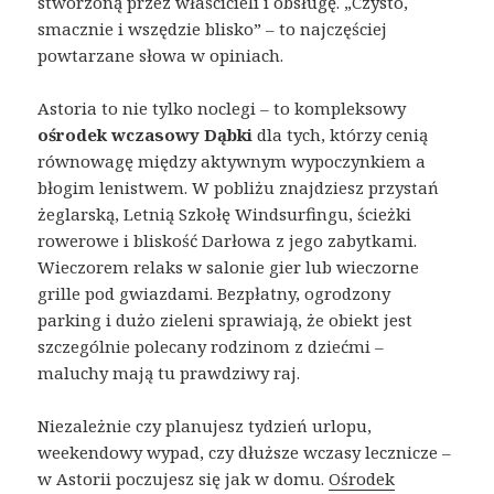
stworzoną przez właścicieli i obsługę. „Czysto,
smacznie i wszędzie blisko” – to najczęściej
powtarzane słowa w opiniach.
Astoria to nie tylko noclegi – to kompleksowy
ośrodek wczasowy Dąbki
dla tych, którzy cenią
równowagę między aktywnym wypoczynkiem a
błogim lenistwem. W pobliżu znajdziesz przystań
żeglarską, Letnią Szkołę Windsurfingu, ścieżki
rowerowe i bliskość Darłowa z jego zabytkami.
Wieczorem relaks w salonie gier lub wieczorne
grille pod gwiazdami. Bezpłatny, ogrodzony
parking i dużo zieleni sprawiają, że obiekt jest
szczególnie polecany rodzinom z dziećmi –
maluchy mają tu prawdziwy raj.
Niezależnie czy planujesz tydzień urlopu,
weekendowy wypad, czy dłuższe wczasy lecznicze –
w Astorii poczujesz się jak w domu.
Ośrodek