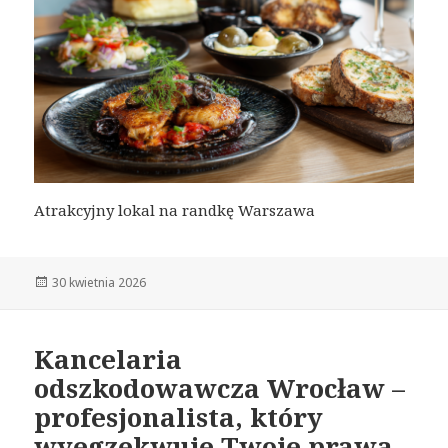
Atrakcyjny lokal na randkę Warszawa
Opublikowano
30 kwietnia 2026
Kancelaria
odszkodowawcza Wrocław –
profesjonalista, który
wyegzekwuje Twoje prawa