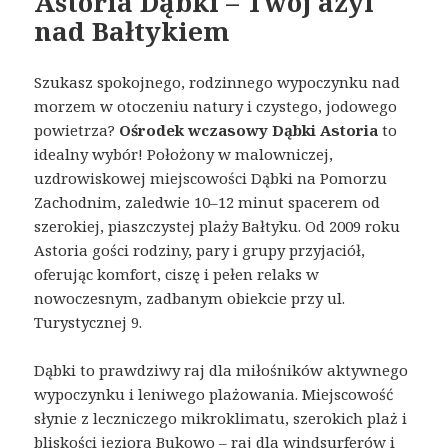
Astoria Dąbki – Twój azyl
nad Bałtykiem
Szukasz spokojnego, rodzinnego wypoczynku nad
morzem w otoczeniu natury i czystego, jodowego
powietrza?
Ośrodek wczasowy Dąbki Astoria
to
idealny wybór! Położony w malowniczej,
uzdrowiskowej miejscowości Dąbki na Pomorzu
Zachodnim, zaledwie 10–12 minut spacerem od
szerokiej, piaszczystej plaży Bałtyku. Od 2009 roku
Astoria gości rodziny, pary i grupy przyjaciół,
oferując komfort, ciszę i pełen relaks w
nowoczesnym, zadbanym obiekcie przy ul.
Turystycznej 9.
Dąbki to prawdziwy raj dla miłośników aktywnego
wypoczynku i leniwego plażowania. Miejscowość
słynie z leczniczego mikroklimatu, szerokich plaż i
bliskości jeziora Bukowo – raj dla windsurferów i