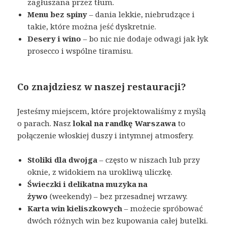
zagłuszana przez tłum.
Menu bez spiny
– dania lekkie, niebrudzące i
takie, które można jeść dyskretnie.
Desery i wino
– bo nic nie dodaje odwagi jak łyk
prosecco i wspólne tiramisu.
Co znajdziesz w naszej restauracji?
Jesteśmy miejscem, które projektowaliśmy z myślą
o parach. Nasz
lokal na randkę Warszawa
to
połączenie włoskiej duszy i intymnej atmosfery.
Stoliki dla dwojga
– często w niszach lub przy
oknie, z widokiem na urokliwą uliczkę.
Świeczki i delikatna muzyka na
żywo
(weekendy) – bez przesadnej wrzawy.
Karta win kieliszkowych
– możecie spróbować
dwóch różnych win bez kupowania całej butelki.