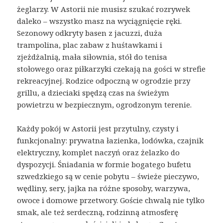
żeglarzy. W Astorii nie musisz szukać rozrywek
daleko – wszystko masz na wyciągnięcie ręki.
Sezonowy odkryty basen z jacuzzi, duża
trampolina, plac zabaw z huśtawkami i
zjeżdżalnią, mała siłownia, stół do tenisa
stołowego oraz piłkarzyki czekają na gości w strefie
rekreacyjnej. Rodzice odpoczną w ogrodzie przy
grillu, a dzieciaki spędzą czas na świeżym
powietrzu w bezpiecznym, ogrodzonym terenie.
Każdy pokój w Astorii jest przytulny, czysty i
funkcjonalny: prywatna łazienka, lodówka, czajnik
elektryczny, komplet naczyń oraz żelazko do
dyspozycji. Śniadania w formie bogatego bufetu
szwedzkiego są w cenie pobytu – świeże pieczywo,
wędliny, sery, jajka na różne sposoby, warzywa,
owoce i domowe przetwory. Goście chwalą nie tylko
smak, ale też serdeczną, rodzinną atmosferę