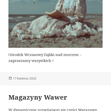
Ośrodek Wczasowy Dąbki nad morzem –
zapraszamy wszystkich !
Opublikowano
17 kwietnia 2026
Magazyny Wawer
W dynamicznie rozwijającej się części Warszawy,