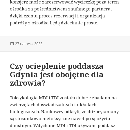
konsjerż może zarezerwować wycieczkę poza teren
ośrodka za pośrednictwem zaufanego partnera,
dzięki czemu proces rezerwacji i organizacja
podróży z ośrodka będą dziecinnie proste.
Opublikowano
27 czerwca 2022
Czy ocieplenie poddasza
Gdynia jest obojętne dla
zdrowia?
Toksykologia MDI i TDI została dobrze zbadana na
zwierzętach doświadczalnych i układach
biologicznych. Naukowcy odkryli, że diizocyjaniany
są stosunkowo nietoksyczne nawet po spożyciu
doustnym. Wdychane MDI i TDI używane poddasz