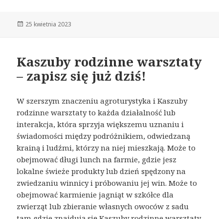
Opublikowano
25 kwietnia 2023
Kaszuby rodzinne warsztaty
– zapisz się już dziś!
W szerszym znaczeniu agroturystyka i Kaszuby
rodzinne warsztaty to każda działalność lub
interakcja, która sprzyja większemu uznaniu i
świadomości między podróżnikiem, odwiedzaną
krainą i ludźmi, którzy na niej mieszkają. Może to
obejmować długi lunch na farmie, gdzie jesz
lokalne świeże produkty lub dzień spędzony na
zwiedzaniu winnicy i próbowaniu jej win. Może to
obejmować karmienie jagniąt w szkółce dla
zwierząt lub zbieranie własnych owoców z sadu
tam gdzie znajdują się
Kaszuby rodzinne warsztaty
.