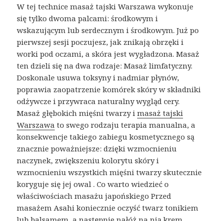
W tej technice masaż tajski Warszawa wykonuje
się tylko dwoma palcami: środkowym i
wskazującym lub serdecznym i środkowym. Już po
pierwszej sesji poczujesz, jak znikają obrzęki i
worki pod oczami, a skóra jest wygładzona. Masaż
ten dzieli się na dwa rodzaje: Masaż limfatyczny.
Doskonale usuwa toksyny i nadmiar płynów,
poprawia zaopatrzenie komórek skóry w składniki
odżywcze i przywraca naturalny wygląd cery.
Masaż głębokich mięśni twarzy i
masaż tajski
Warszawa
to swego rodzaju terapia manualna, a
konsekwencje takiego zabiegu kosmetycznego są
znacznie poważniejsze: dzięki wzmocnieniu
naczynek, zwiększeniu kolorytu skóry i
wzmocnieniu wszystkich mięśni twarzy skutecznie
koryguje się jej owal . Co warto wiedzieć o
właściwościach masażu japońskiego Przed
masażem Asahi koniecznie oczyść twarz tonikiem
lub balsamem, a następnie nałóż na nią krem