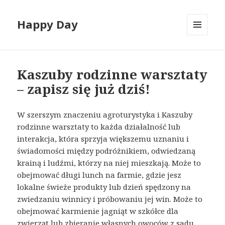
Happy Day
MENU
I
WIDGETY
Kaszuby rodzinne warsztaty
– zapisz się już dziś!
W szerszym znaczeniu agroturystyka i Kaszuby
rodzinne warsztaty to każda działalność lub
interakcja, która sprzyja większemu uznaniu i
świadomości między podróżnikiem, odwiedzaną
krainą i ludźmi, którzy na niej mieszkają. Może to
obejmować długi lunch na farmie, gdzie jesz
lokalne świeże produkty lub dzień spędzony na
zwiedzaniu winnicy i próbowaniu jej win. Może to
obejmować karmienie jagniąt w szkółce dla
zwierząt lub zbieranie własnych owoców z sadu