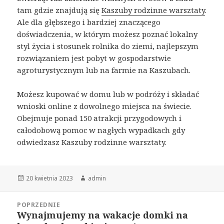
tam gdzie znajdują się
Kaszuby rodzinne warsztaty
.
Ale dla głębszego i bardziej znaczącego
doświadczenia, w którym możesz poznać lokalny
styl życia i stosunek rolnika do ziemi, najlepszym
rozwiązaniem jest pobyt w gospodarstwie
agroturystycznym lub na farmie na Kaszubach.
Możesz kupować w domu lub w podróży i składać
wnioski online z dowolnego miejsca na świecie.
Obejmuje ponad 150 atrakcji przygodowych i
całodobową pomoc w nagłych wypadkach gdy
odwiedzasz Kaszuby rodzinne warsztaty.
Opublikowano
Autor
20 kwietnia 2023
admin
Nawigacja
POPRZEDNIE
wpisu
Wynajmujemy na wakacje domki na
Poprzedni