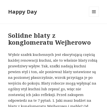
Happy Day
MENU
I
WIDGETY
Solidne blaty z
konglomeratu Wejherowo
Wybór szafek kuchennych jest ekscytującą częścią
każdej renowacji kuchni, ale to właśnie blaty robią
prawdziwy wpływ. Tak, szafki nadają kuchni
pewien styl i ton, ale ponieważ blaty ustawione są
na poziomej płaszczyźnie, wzrok przyciąga je po
wejściu do pokoju. Blaty robocze mogą wpłynąć na
ogólny styl kuchni lub zepsuć go, więc nie
zostawiaj ich jako refleksji. Przed zakupem
odpowiedz na te 7 pytań. 1. Jaki masz budżet na
blaty z konglomeratu Wejherowo i meble? Od