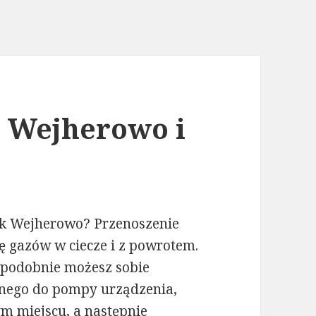
k Wejherowo i
rek Wejherowo? Przenoszenie
nę gazów w ciecze i z powrotem.
opodobnie możesz sobie
bnego do pompy urządzenia,
m miejscu, a następnie