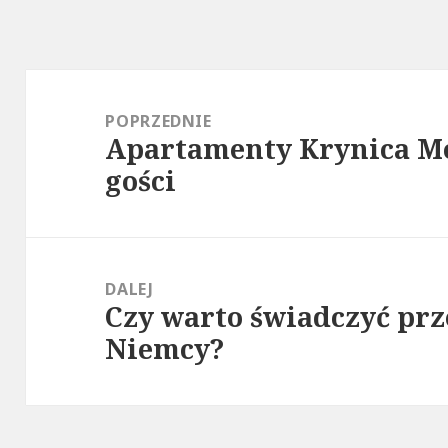
Nawigacja
wpisu
POPRZEDNIE
Apartamenty Krynica M
Poprzedni
gości
wpis:
DALEJ
Czy warto świadczyć pr
Następny
Niemcy?
wpis: