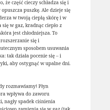
, że część cieczy schładza się i
 opuszcza puszkę. Ale dzieje się
derza w twoją ciepłą skórę i w
ię w gaz, kradnąc ciepło z
 skóra jest chłodniejsza. To
ozszerzanie się i
 skutecznym sposobem usuwania
a: tak działa pocenie się – i
yki, aby ostygnąć w upalne dni.
 gdy rozmawiamy! Płyn
która wpływa do zaworu
i, nagły spadek ciśnienia
zęściowo zamienia się w gaz (tak