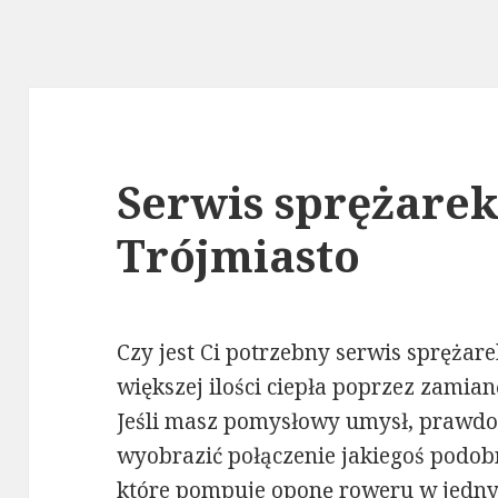
Serwis sprężare
Trójmiasto
Czy jest Ci potrzebny serwis spręża
większej ilości ciepła poprzez zamia
Jeśli masz pomysłowy umysł, prawd
wyobrazić połączenie jakiegoś podo
które pompuje oponę roweru w jedny