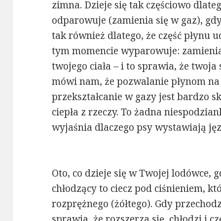
zimna. Dzieje się tak częściowo dlatego
odparowuje (zamienia się w gaz), gdy
tak również dlatego, że część płynu u
tym momencie wyparowuje: zamienia s
twojego ciała – i to sprawia, że ​​twoja
mówi nam, że pozwalanie płynom na r
przekształcanie w gazy jest bardzo
ciepła z rzeczy. To żadna niespodziank
wyjaśnia dlaczego psy wystawiają jęz
Oto, co dzieje się w Twojej lodówce,
chłodzący to ciecz pod ciśnieniem, 
rozprężnego (żółtego). Gdy przechodz
sprawia, że rozszerza się, chłodzi i c