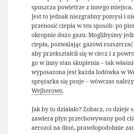
spuszcza powietrze z innego miejsca,
Jest to jednak niezgrabny pomysł i 
przenosić ciepła w ten sposób: po p
okropnie dużo gazu. Moglibyśmy jedn
ciepła, pozwalając gazowi rozszerzać 
aby przekształcił się w ciecz i z pow
go w inny stan skupienia – tak właśni
wyposażona jest każda lodówka w We
sprężarka się psuje – wówczas nale
Wejherowo
.
Jak by to działało? Zobacz, co dzieje 
zawiera płyn przechowywany pod ciś
aerozol na dłoń, prawdopodobnie zau