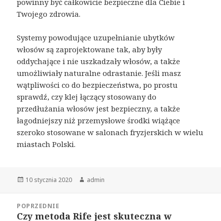
powinny być całkowicie bezpieczne dla Ciebie i
Twojego zdrowia.
Systemy powodujące uzupełnianie ubytków
włosów są zaprojektowane tak, aby były
oddychające i nie uszkadzały włosów, a także
umożliwiały naturalne odrastanie. Jeśli masz
wątpliwości co do bezpieczeństwa, po prostu
sprawdź, czy klej łączący stosowany do
przedłużania włosów jest bezpieczny, a także
łagodniejszy niż przemysłowe środki wiążące
szeroko stosowane w salonach fryzjerskich w wielu
miastach Polski.
Opublikowano
Autor
10 stycznia 2020
admin
Nawigacja
POPRZEDNIE
wpisu
Czy metoda Rife jest skuteczna w
Poprzedni