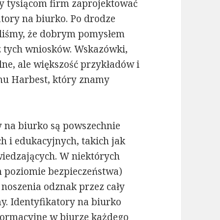
 tysiącom firm zaprojektować
atory na biurko. Po drodze
naliśmy, że dobrym pomysłem
 z tych wniosków. Wskazówki,
lne, ale większość przykładów i
mu Harbest, który znamy
ry na biurko są powszechnie
 i edukacyjnych, takich jak
dwiedzających. W niektórych
m poziomie bezpieczeństwa)
noszenia odznak przez cały
my. Identyfikatory na biurko
formacyjne w biurze każdego