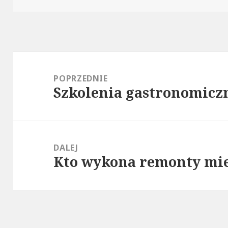
Nawigacja
wpisu
POPRZEDNIE
Szkolenia gastronomicz
Poprzedni
wpis:
DALEJ
Kto wykona remonty mie
Następny
wpis: