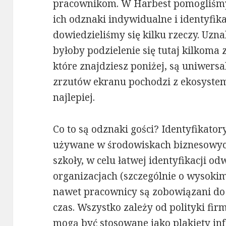
pracownikom. W Harbest pomogliśmy
ich odznaki indywidualne i identyfik
dowiedzieliśmy się kilku rzeczy. Uz
byłoby podzielenie się tutaj kilkoma
które znajdziesz poniżej, są uniwersa
zrzutów ekranu pochodzi z ekosyste
najlepiej.
Co to są odznaki gości? Identyfikato
używane w środowiskach biznesowych
szkoły, w celu łatwej identyfikacji o
organizacjach (szczególnie o wysoki
nawet pracownicy są zobowiązani do 
czas. Wszystko zależy od polityki fir
mogą być stosowane jako plakiety in