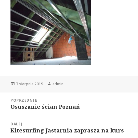
Opublikowano
Autor
7 sierpnia 2019
admin
Nawigacja
POPRZEDNIE
wpisu
Osuszanie ścian Poznań
Poprzedni
wpis:
DALEJ
Kitesurfing Jastarnia zaprasza na kurs
Następny
wpis: