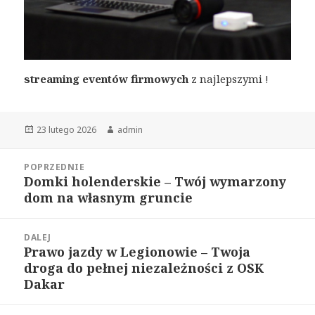
streaming eventów firmowych
z najlepszymi !
Opublikowano
Autor
23 lutego 2026
admin
Nawigacja
POPRZEDNIE
wpisu
Domki holenderskie – Twój wymarzony
Poprzedni
dom na własnym gruncie
wpis:
DALEJ
Prawo jazdy w Legionowie – Twoja
Następny
droga do pełnej niezależności z OSK
wpis:
Dakar