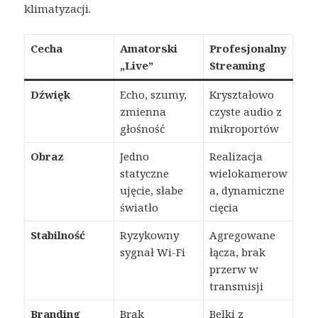
klimatyzacji.
Cecha
Amatorski
Profesjonalny
„Live”
Streaming
Dźwięk
Echo, szumy,
Kryształowo
zmienna
czyste audio z
głośność
mikroportów
Obraz
Jedno
Realizacja
statyczne
wielokamerow
ujęcie, słabe
a, dynamiczne
światło
cięcia
Stabilność
Ryzykowny
Agregowane
sygnał Wi-Fi
łącza, brak
przerw w
transmisji
Branding
Brak
Belki z