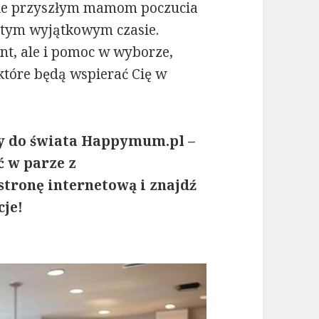
nie przyszłym mamom poczucia
w tym wyjątkowym czasie.
nt, ale i pomoc w wyborze,
które będą wspierać Cię w
 do świata Happymum.pl –
ć w parze z
tronę internetową i znajdź
cje!