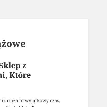
iążowe
Sklep z
i, Które
iż ciąża to wyjątkowy czas,