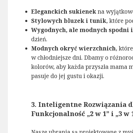
Eleganckich sukienek
na wyjątkowe 
Stylowych bluzek i tunik
, które p
Wygodnych, ale modnych spodni i
dzień.
Modnych okryć wierzchnich
, któr
w chłodniejsze dni. Dbamy o różnoro
kolorów, aby każda przyszła mama mo
pasuje do jej gustu i okazji.
3. Inteligentne Rozwiązania d
Funkcjonalność „2 w 1” i „3 w 
Nasze ubrania są projektowane z myśl