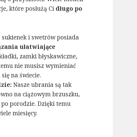
e, które posłużą Ci
długo po
 sukienek i swetrów posiada
ązania ułatwiające
akładki, zamki błyskawiczne,
i temu nie musisz wymieniać
się na świecie.
zie:
Nasze ubrania są tak
arówno na ciążowym brzuszku,
 po porodzie. Dzięki temu
iele miesięcy.