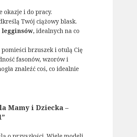
okazje i do pracy.
odkreślą Twój ciążowy blask.
 legginsów
, idealnych na co
e pomieści brzuszek i otulą Cię
dność fasonów, wzorów i
gła znaleźć coś, co idealnie
la Mamy i Dziecka –
1”
ą o przyszłości. Wiele modeli