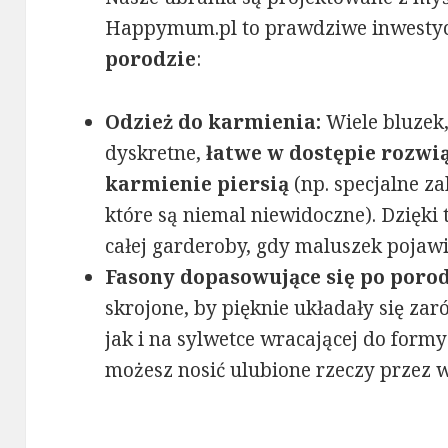
Happymum.pl to prawdziwe inwestycj
porodzie
:
Odzież do karmienia:
Wiele bluzek,
dyskretne,
łatwe w dostępie rozwi
karmienie piersią
(np. specjalne z
które są niemal niewidoczne). Dzięk
całej garderoby, gdy maluszek pojawi 
Fasony dopasowujące się po porod
skrojone, by pięknie układały się z
jak i na sylwetce wracającej do formy
możesz nosić ulubione rzeczy przez w