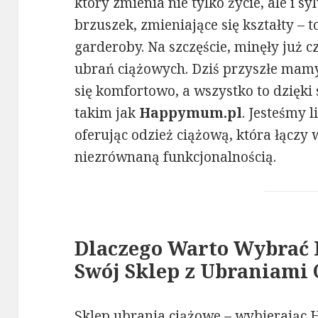
który zmienia nie tylko życie, ale i s
brzuszek, zmieniające się kształty – 
garderoby. Na szczęście, minęły już 
ubrań ciążowych. Dziś przyszłe mamy
się komfortowo, a wszystko to dzięk
takim jak
Happymum.pl
. Jesteśmy 
oferując odzież ciążową, która łączy
niezrównaną funkcjonalnością.
Dlaczego Warto Wybrać
Swój Sklep z Ubraniami
Sklep ubrania ciążowe – wybierając