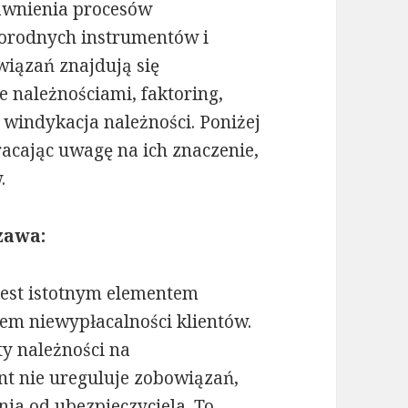
rawnienia procesów
norodnych instrumentów i
wiązań znajdują się
e należnościami, faktoring,
 windykacja należności. Poniżej
acając uwagę na ich znaczenie,
.
zawa:
est istotnym elementem
iem niewypłacalności klientów.
ty należności na
ent nie ureguluje zobowiązań,
ia od ubezpieczyciela. To