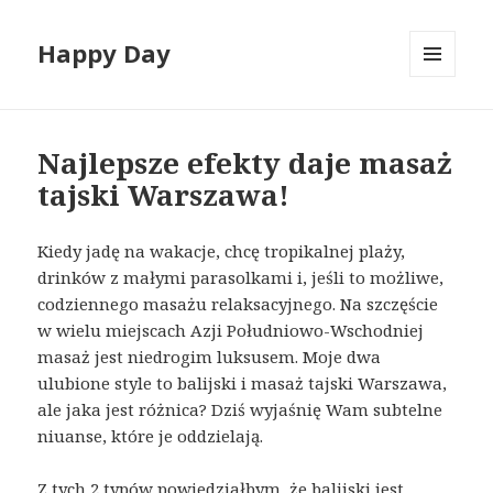
Happy Day
MENU
I
WIDGETY
Najlepsze efekty daje masaż
tajski Warszawa!
Kiedy jadę na wakacje, chcę tropikalnej plaży,
drinków z małymi parasolkami i, jeśli to możliwe,
codziennego masażu relaksacyjnego. Na szczęście
w wielu miejscach Azji Południowo-Wschodniej
masaż jest niedrogim luksusem. Moje dwa
ulubione style to balijski i masaż tajski Warszawa,
ale jaka jest różnica? Dziś wyjaśnię Wam subtelne
niuanse, które je oddzielają.
Z tych 2 typów powiedziałbym, że balijski jest