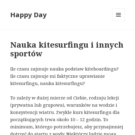
Happy Day
MENU
I
WIDGETY
Nauka kitesurfingu i innych
sportów
Ile czasu zajmuje nauka podstaw kiteboardingu?
Ile czasu zajmuje mi faktyczne uprawianie
kitesurfingu, nauka kitesurfingu?
To zależy w dużej mierze od Ciebie, rodzaju lekcji
(prywatna lub grupowa), warunków na wodzie i
konsystencji wiatru. Zwykle kurs kitesurfingu dla
początkujących trwa około 10 – 12 godzin. To
minimum, którego potrzebujesz, aby przynajmniej
dotrzeć do startu z wody. Niektórzy ludzie mogą