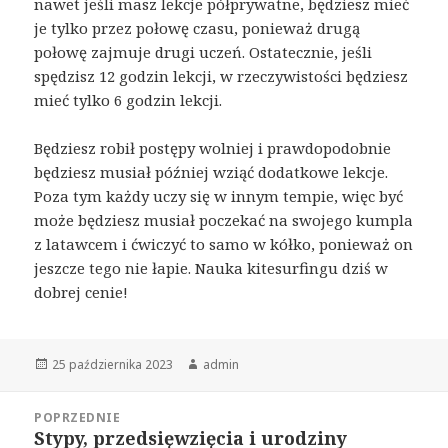
nawet jeśli masz lekcje półprywatne, będziesz mieć
je tylko przez połowę czasu, ponieważ drugą
połowę zajmuje drugi uczeń. Ostatecznie, jeśli
spędzisz 12 godzin lekcji, w rzeczywistości będziesz
mieć tylko 6 godzin lekcji.
Będziesz robił postępy wolniej i prawdopodobnie
będziesz musiał później wziąć dodatkowe lekcje.
Poza tym każdy uczy się w innym tempie, więc być
może będziesz musiał poczekać na swojego kumpla
z latawcem i ćwiczyć to samo w kółko, ponieważ on
jeszcze tego nie łapie. Nauka kitesurfingu dziś w
dobrej cenie!
Opublikowano
Autor
25 października 2023
admin
Nawigacja
POPRZEDNIE
wpisu
Stypy, przedsięwzięcia i urodziny
Poprzedni