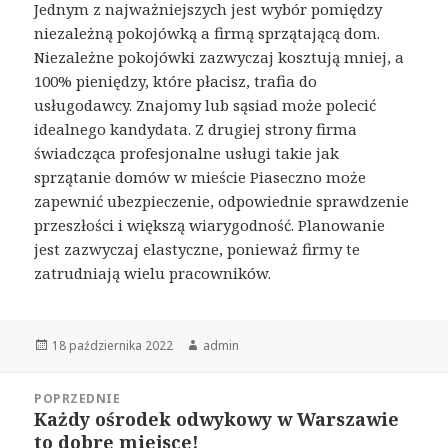
Jednym z najważniejszych jest wybór pomiędzy
niezależną pokojówką a firmą sprzątającą dom.
Niezależne pokojówki zazwyczaj kosztują mniej, a
100% pieniędzy, które płacisz, trafia do
usługodawcy. Znajomy lub sąsiad może polecić
idealnego kandydata. Z drugiej strony firma
świadcząca profesjonalne usługi takie jak
sprzątanie domów w mieście Piaseczno może
zapewnić ubezpieczenie, odpowiednie sprawdzenie
przeszłości i większą wiarygodność. Planowanie
jest zazwyczaj elastyczne, ponieważ firmy te
zatrudniają wielu pracowników.
Opublikowano
Autor
18 października 2022
admin
Nawigacja
POPRZEDNIE
wpisu
Każdy ośrodek odwykowy w Warszawie
Poprzedni
to dobre miejsce!
wpis: