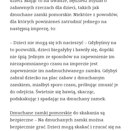
dzieci. Mając to na uwadze, będziesz myślał o
zabawnych rzeczach dla dzieci, takich jak
dmuchane zamki pomorskie. Niektóre z powodów,
dla których powinieneś zatrudnić jednego na
następną imprezę, to:
– Dzieci nie mogą się ich nacieszyć – Gdybyśmy na
to pozwolili, dzieci biegałyby i bawiły się, dopóki
nie śpią. Jednym ze sposobów na zapewnienie im
niezapomnianego czasu na imprezie jest
zapewnienie im nadmuchiwanego zamku. Gdybyś
zabrał dziecko na plac zabaw z dmuchanym
zamkiem, miałbyś sporo czasu, próbując zmusić je
do odejścia. Świetnie się bawią, skacząc,
podskakując i spadając na dmuchany zamek.
Dmuchane zamki pomorskie
do skakania są
bezpieczne – Na dmuchanych zamki można
bezpiecznie grać. Dzieci mogą skakać i rzucać się na