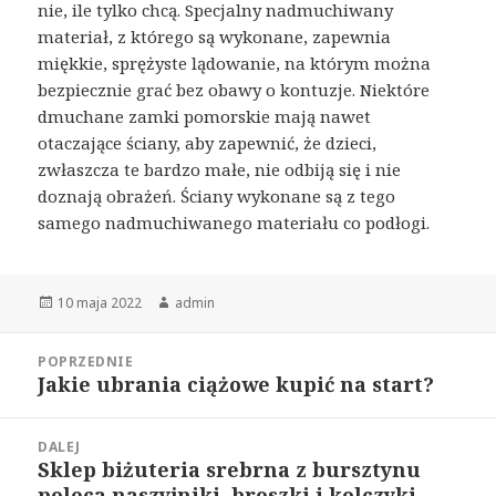
nie, ile tylko chcą. Specjalny nadmuchiwany
materiał, z którego są wykonane, zapewnia
miękkie, sprężyste lądowanie, na którym można
bezpiecznie grać bez obawy o kontuzje. Niektóre
dmuchane zamki pomorskie mają nawet
otaczające ściany, aby zapewnić, że dzieci,
zwłaszcza te bardzo małe, nie odbiją się i nie
doznają obrażeń. Ściany wykonane są z tego
samego nadmuchiwanego materiału co podłogi.
Opublikowano
Autor
10 maja 2022
admin
Nawigacja
POPRZEDNIE
wpisu
Jakie ubrania ciążowe kupić na start?
Poprzedni
wpis:
DALEJ
Sklep biżuteria srebrna z bursztynu
Następny
poleca naszyjniki, broszki i kolczyki
wpis: