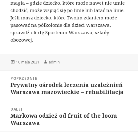
magia – gdzie dziecko, które może nawet nie umie
chodzić, może wspiąć się po linie lub latać na linie.
Jeśli masz dziecko, które Twoim zdaniem może
pasować na półkolonie dla dzieci Warszawa,
sprawdź ofertę Sporteum Warszawa, szkoły
obozowej.
Opublikowano
Autor
10 maja 2021
admin
Nawigacja
POPRZEDNIE
wpisu
Prywatny ośrodek leczenia uzależnień
Poprzedni
Warszawa mazowieckie – rehabilitacja
wpis:
DALEJ
Markowa odzież od fruit of the loom
Następny
Warszawa
wpis: