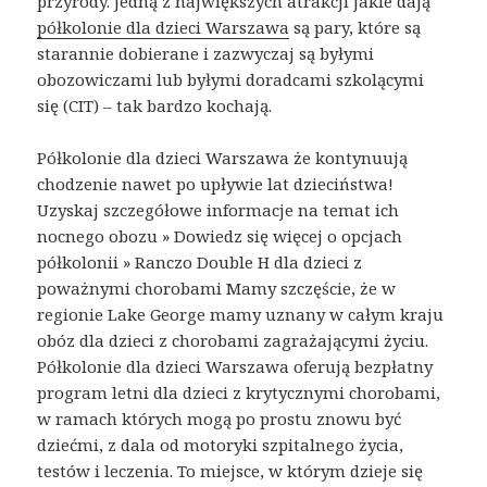
przyrody. Jedną z największych atrakcji jakie dają
półkolonie dla dzieci Warszawa
są pary, które są
starannie dobierane i zazwyczaj są byłymi
obozowiczami lub byłymi doradcami szkolącymi
się (CIT) – tak bardzo kochają.
Półkolonie dla dzieci Warszawa że kontynuują
chodzenie nawet po upływie lat dzieciństwa!
Uzyskaj szczegółowe informacje na temat ich
nocnego obozu » Dowiedz się więcej o opcjach
półkolonii » Ranczo Double H dla dzieci z
poważnymi chorobami Mamy szczęście, że w
regionie Lake George mamy uznany w całym kraju
obóz dla dzieci z chorobami zagrażającymi życiu.
Półkolonie dla dzieci Warszawa oferują bezpłatny
program letni dla dzieci z krytycznymi chorobami,
w ramach których mogą po prostu znowu być
dziećmi, z dala od motoryki szpitalnego życia,
testów i leczenia. To miejsce, w którym dzieje się