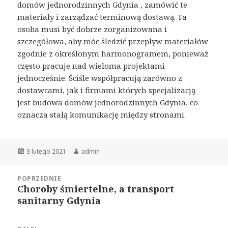
domów jednorodzinnych Gdynia , zamówić te
materiały i zarządzać terminową dostawą. Ta
osoba musi być dobrze zorganizowana i
szczegółowa, aby móc śledzić przepływ materiałów
zgodnie z określonym harmonogramem, ponieważ
często pracuje nad wieloma projektami
jednocześnie. Ściśle współpracują zarówno z
dostawcami, jak i firmami których specjalizacją
jest budowa domów jednorodzinnych Gdynia, co
oznacza stałą komunikację między stronami.
Opublikowano
Autor
3 lutego 2021
admin
Nawigacja
POPRZEDNIE
wpisu
Choroby śmiertelne, a transport
Poprzedni
sanitarny Gdynia
wpis: