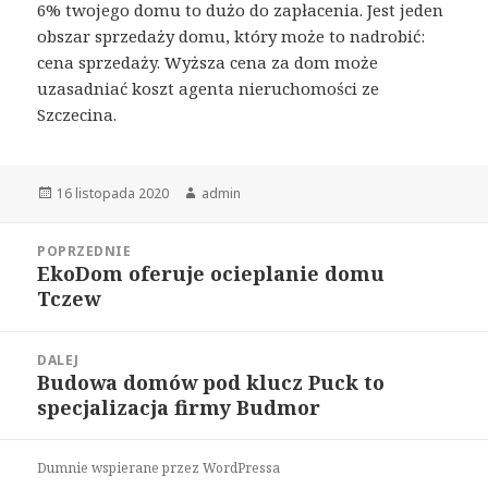
6% twojego domu to dużo do zapłacenia. Jest jeden
obszar sprzedaży domu, który może to nadrobić:
cena sprzedaży. Wyższa cena za dom może
uzasadniać koszt agenta nieruchomości ze
Szczecina.
Opublikowano
Autor
16 listopada 2020
admin
Nawigacja
POPRZEDNIE
wpisu
EkoDom oferuje ocieplanie domu
Poprzedni
Tczew
wpis:
DALEJ
Budowa domów pod klucz Puck to
Następny
specjalizacja firmy Budmor
wpis:
Dumnie wspierane przez WordPressa