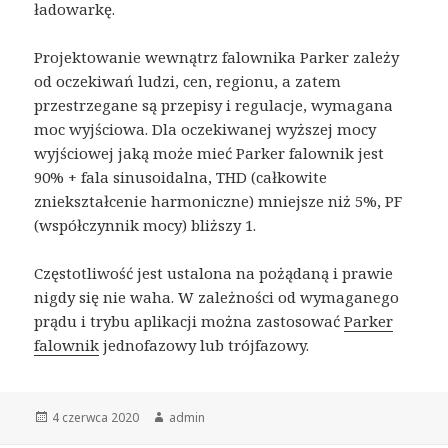
ładowarkę.
Projektowanie wewnątrz falownika Parker zależy
od oczekiwań ludzi, cen, regionu, a zatem
przestrzegane są przepisy i regulacje, wymagana
moc wyjściowa. Dla oczekiwanej wyższej mocy
wyjściowej jaką może mieć Parker falownik jest
90% + fala sinusoidalna, THD (całkowite
zniekształcenie harmoniczne) mniejsze niż 5%, PF
(współczynnik mocy) bliższy 1.
Częstotliwość jest ustalona na pożądaną i prawie
nigdy się nie waha. W zależności od wymaganego
prądu i trybu aplikacji można zastosować
Parker
falownik
jednofazowy lub trójfazowy.
Opublikowano
Autor
4 czerwca 2020
admin