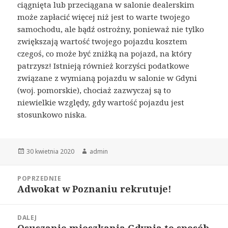
ciągnięta lub przeciągana w salonie dealerskim
może zapłacić więcej niż jest to warte twojego
samochodu, ale bądź ostrożny, ponieważ nie tylko
zwiększają wartość twojego pojazdu kosztem
czegoś, co może być zniżką na pojazd, na który
patrzysz! Istnieją również korzyści podatkowe
związane z wymianą pojazdu w salonie w Gdyni
(woj. pomorskie), chociaż zazwyczaj są to
niewielkie względy, gdy wartość pojazdu jest
stosunkowo niska.
Opublikowano
Autor
30 kwietnia 2020
admin
Nawigacja
POPRZEDNIE
wpisu
Adwokat w Poznaniu rekrutuje!
Poprzedni
wpis:
DALEJ
Osuszanie mieszkania Gdynia to sposób
Następny