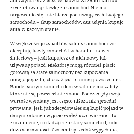
aut Gdynia oraz bieżącej stawki za złom stali lub
zryczałtowaną stawkę za samochód. Nie ma
targowania się i nie bierze pod uwagę cech twojego
samochodu –
skup samochodów, aut Gdynia
kupuje
auta w każdym stanie.
W większości przypadków salony samochodowe
akceptują każdy samochód w handlu – nawet
śmieciowy – jeśli kupujesz od nich nowy lub
używany pojazd. Niektórzy mogą również płacić
gotówką za stare samochody bez kupowania
innego pojazdu, chociaż jest to mniej powszechne.
Handel starym samochodem w salonie ma zalety,
które nie są powszechnie znane. Podczas gdy twoja
wartość wymiany jest często niższa niż sprzedaż
prywatna, jeśli już zdecydowałeś się kupić pojazd w
danym salonie i wypracowałeś uczciwą cenę – to
zrozumienie, co dadzą ci za stary samochód, robi
dużo sensowności. Czasami sprzedaż wypychana,