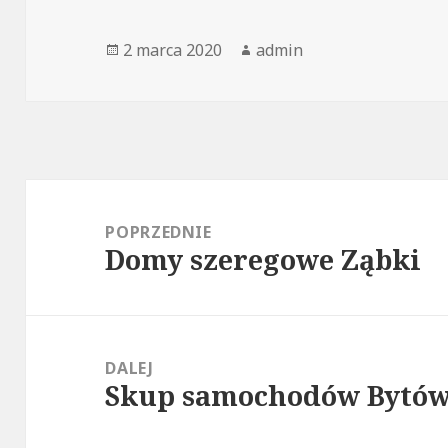
Opublikowano
Autor
2 marca 2020
admin
Nawigacja
wpisu
POPRZEDNIE
Domy szeregowe Ząbki
Poprzedni
wpis:
DALEJ
Skup samochodów Bytów,
Następny
wpis: