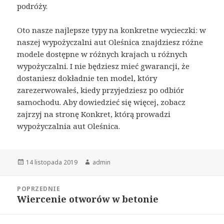
podróży.
Oto nasze najlepsze typy na konkretne wycieczki: w
naszej wypożyczalni aut Oleśnica znajdziesz różne
modele dostępne w różnych krajach u różnych
wypożyczalni. I nie będziesz mieć gwarancji, że
dostaniesz dokładnie ten model, który
zarezerwowałeś, kiedy przyjedziesz po odbiór
samochodu. Aby dowiedzieć się więcej, zobacz
zajrzyj na stronę Konkret, którą prowadzi
wypożyczalnia aut Oleśnica.
Opublikowano
Autor
14 listopada 2019
admin
Nawigacja
POPRZEDNIE
wpisu
Wiercenie otworów w betonie
Poprzedni
wpis: