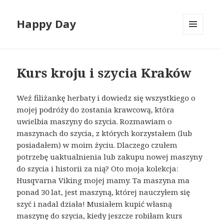
Happy Day
MENU
I
WIDGETY
Kurs kroju i szycia Kraków
Weź filiżankę herbaty i dowiedz się wszystkiego o
mojej podróży do zostania krawcową, która
uwielbia maszyny do szycia. Rozmawiam o
maszynach do szycia, z których korzystałem (lub
posiadałem) w moim życiu. Dlaczego czułem
potrzebę uaktualnienia lub zakupu nowej maszyny
do szycia i historii za nią? Oto moja kolekcja:
Husqvarna Viking mojej mamy. Ta maszyna ma
ponad 30 lat, jest maszyną, której nauczyłem się
szyć i nadal działa! Musiałem kupić własną
maszynę do szycia, kiedy jeszcze robiłam
kurs