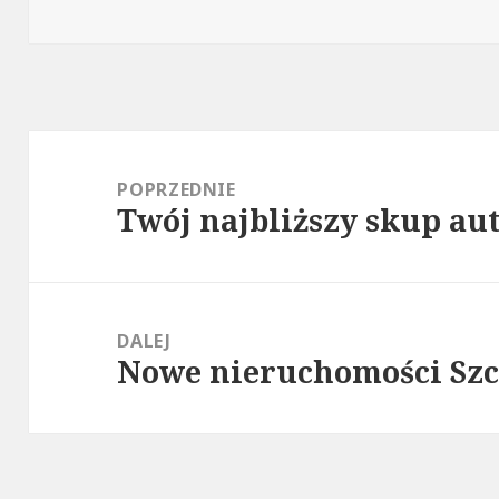
Nawigacja
wpisu
POPRZEDNIE
Twój najbliższy skup au
Poprzedni
wpis:
DALEJ
Nowe nieruchomości Szc
Następny
wpis: