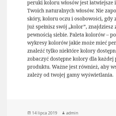
peruki koloru włosów jest łatwiejsze i
Twoich naturalnych włosów. Nie zap
skóry, koloru oczu i osobowości, gdy
już spełnisz swój „kolor”, znajdzies
pewnością siebie. Paleta kolorów – p
wykresy kolorów jakie może mieć pe
znaleźć tylko niektóre kolory dostęp
zobaczyć dostępne kolory dla każdej 
produktu. Ważne jest również, aby w
zależy od twojej gamy wyświetlania.
Opublikowano
Autor
14 lipca 2019
admin